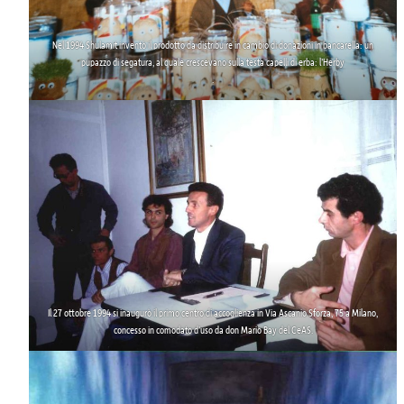
Nel 1994 Shulamit inventò il prodotto da distribuire in cambio di donazioni in bancarella: un
pupazzo di segatura, al quale crescevano sulla testa capelli di erba:
l’Herby
.
Il 27 ottobre 1994 si inaugurò il
primo centro di accoglienza in Via Ascanio Sforza, 75
a Milano,
concesso in comodato d’uso da don Mario Bay del CeAS.