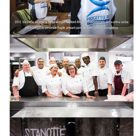
2011
. Via Stella,
accoglie la prima
accoglienza
Nord Africa
. Nel seminterrato aprì la
prima cucina
che, impiegando personale fragile, preparò pasti per tutti i centri di accoglienza.