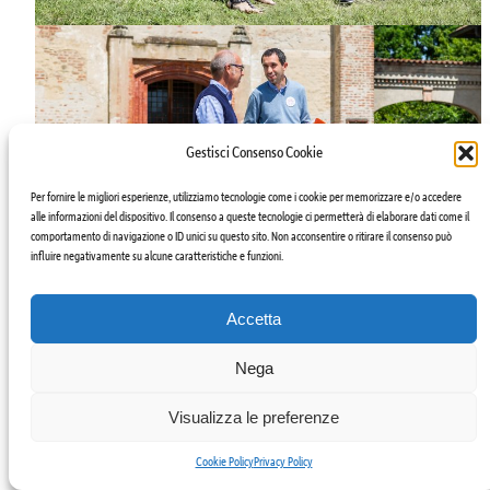
Gestisci Consenso Cookie
Per fornire le migliori esperienze, utilizziamo tecnologie come i cookie per memorizzare e/o accedere
alle informazioni del dispositivo. Il consenso a queste tecnologie ci permetterà di elaborare dati come il
comportamento di navigazione o ID unici su questo sito. Non acconsentire o ritirare il consenso può
influire negativamente su alcune caratteristiche e funzioni.
21 aprile 2016. Progetto Arca partecipò alla costituzione di
Progetto Mirasole Impresa Sociale
condividendone la mission dell’integrazione socio-lavorativa.
Accetta
Nega
Visualizza le preferenze
Cookie Policy
Privacy Policy