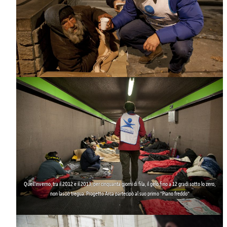
Quell’inverno, tra il 2012 e il 2013, per cinquanta giorni di fila, il gelo fino a 12 gradi sotto lo zero,
non lasciò tregua. Progetto Arca partecipò al suo
primo “Piano freddo
“
.