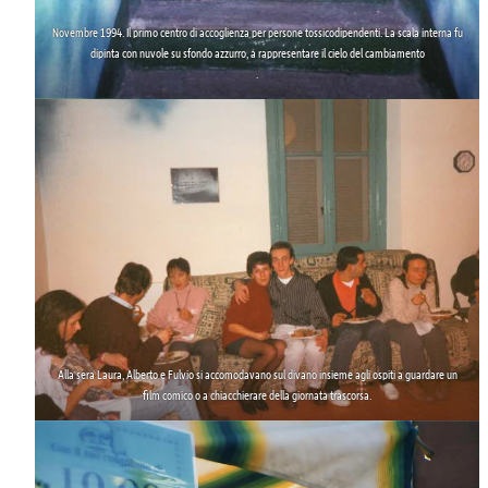
Novembre 1994. Il primo centro di accoglienza per persone tossicodipendenti. La scala interna fu
dipinta con nuvole su sfondo azzurro, a rappresentare il
cielo del cambiamento
.
Alla sera Laura, Alberto e Fulvio si accomodavano
sul divano insieme agli ospiti
a guardare un
film comico o a chiacchierare della giornata trascorsa.