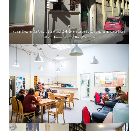
In
via san Giovanni alla Paglia
, si trasferì, nel 1997, il primo centro di accoglienza, aumentando i posti
da 8 a 15. Arrivò il nuovo direttore,
Renzo Nese
.