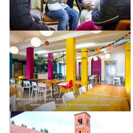
Nel marzo del 2016 la casa di
via Agordat
fu destinata all’accoglienza dei bambini con le loro
mamme e delle signore anziane. Nel seminterrato si spostò la cucina.