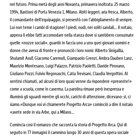
nel futuro. Prima metà degli anni Novanta, primavera inoltrata: 25 marzo
1994, Bastioni di Porta Venezia 1, Milano. Abiti leggeri, aria fresca, Alberto,
il comandante dell’equipaggio, si presentò con l’abbigliamento di sempre.
Lui non teme i cambi di stagione! I piedi, nudi, nei soliti sandali… Il notaio,
appena li ebbe fatti accomodare nella stanza dove si sarebbero consumate
quelle «nozze sociali», guardò in faccia uno a uno quei giovani uomini e
donne che aveva di fronte e pronunciò i loro nomi: Alberto Sinigallia,
Shulamit Assif, Giacomo Caremoli, Giampaolo Grenzi, Ambra Dauben Lanz,
Maurizio Montesano, Luigi Palazzo, Patrizio Paoletti, Davide Pirovano,
Giuliano Pozzi, Fulvio Regonaschi, Catia Trevisani, Claudia Vergottini. Al
sentirsi chiamati, ad alcuni di loro quasi venne da rispondere «presente!»
come a scuola, come in caserma. La parolina rimase però inespressa e
illuminò gli sguardi mentre gli occhi, carichi di attenzione, dicevano: sì, ci
siamo.«Dunque voi vi chiamerete Progetto Arca» cominciò a dire il notaio
«avete sede in via Arbe, qui a Milano…
Comincia così il romanzo che racconta la storia di Progetto Arca. Qui di
seguito in 77 immagini il cammino lungo 30 anni di questa opera sociale