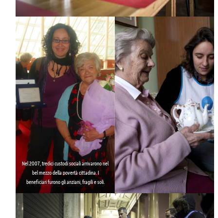
Nel 2007, tredici
custodi sociali
arrivarono nel
bel mezzo della povertà cittadina. I
beneficiari furono gli anziani, fragili e soli.