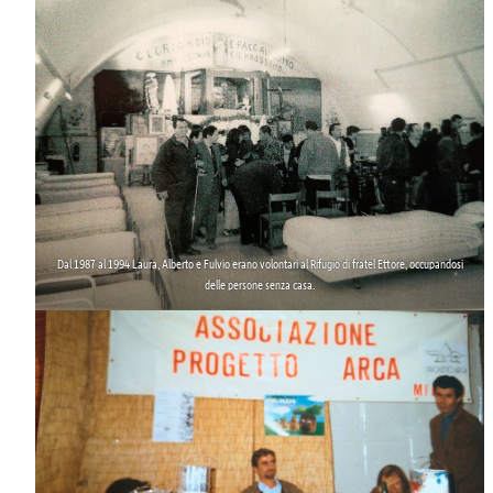
Dal 1987 al 1994 Laura, Alberto e Fulvio erano
volontari al Rifugio di fratel Ettore
, occupandosi
delle persone senza casa.