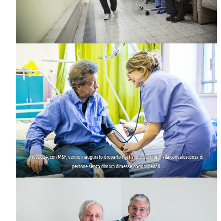
Nel 2014, con MSF, venne inaugurato il
reparto
Post acute
destinato alla convalescenza di
persone senza dimora dimesse dagli ospedali.