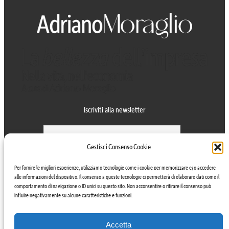
Iscriviti alla newsletter
Gestisci Consenso Cookie
Per fornire le migliori esperienze, utilizziamo tecnologie come i cookie per memorizzare e/o accedere
Accetto la privacy policy
alle informazioni del dispositivo. Il consenso a queste tecnologie ci permetterà di elaborare dati come il
comportamento di navigazione o ID unici su questo sito. Non acconsentire o ritirare il consenso può
influire negativamente su alcune caratteristiche e funzioni.
Seguimi
Accetta
Facebook
LinkedIn
Instagram