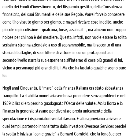
quello dei Fondi d’investimento, del Risparmio gestito, della Consulenza
finanziaria, dei suoi Strumenti e delle sue Regole. Vorrei farvelo conoscere
come l’ho vissuto giorno per giorno, e magari rivelare cose inedite, anche
piccole o piccolissime – qualcuna, forse, assai naif –, ma almeno non troppo
noiose per chi non è del mestiere. Questa, infatti, non vuole essere la solita
serissima strenna aziendale a uso di soprammobile, ma il racconto di una
storia di battaglie, di sconfitte e di vittorie in cui un protagonista di
secondo livello narra la sua esperienza all’interno di cose più grandi di lui,
vicino a personaggi più grandi di lui. Ma che ha lasciato qualche segno pure
lui.
Negli anni Cinquanta, il “mare” della finanza italiana era stato abbastanza
tranquillo. La stabilità monetaria sembrava procedere senza problemi e nel
1959 la lira si era persino guadagnata l’Oscar delle valute. Ma la Borsa e la
Finanza in generale stavano per diventare preda unicamente della
speculazione e i risparmiatori veri latitavano. E allora proviamo a rivivere
quei tempi, partendo innanzitutto dalla Investors Overseas Services perché
la svolta è iniziata “con e grazie” a Bernard Cornfeld, che la fondò, e per