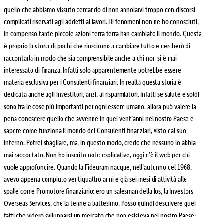
quello che abbiamo vissuto cercando di non annoiarvi troppo con discorsi
complicati riservati agli addetti ai lavori. Di fenomeni non ne ho conosciuti,
in compenso tante piccole azioni terra terra han cambiato il mondo. Questa
è proprio la storia di pochi che riuscirono a cambiare tutto e cercherò di
raccontarla in modo che sia comprensibile anche a chi non si è mai
interessato di finanza. Infatti solo apparentemente potrebbe essere
materia esclusiva per i Consulenti finanziari. In realtà questa storia è
dedicata anche agli investitori, anzi, ai risparmiatori. Infatti se salute e soldi
sono fra le cose più importanti per ogni essere umano, allora può valere la
pena conoscere quello che avvenne in quei vent’anni nel nostro Paese e
sapere come funziona il mondo dei Consulenti finanziari, visto dal suo
interno. Potrei sbagliare, ma, in questo modo, credo che nessuno lo abbia
mai raccontato. Non ho inserito note esplicative, oggi c’è il web per chi
vuole approfondire. Quando la Fideuram nacque, nell’autunno del 1968,
avevo appena compiuto ventiquattro anni e già sei mesi di attività alle
spalle come Promotore finanziario: ero un salesman della Ios, la Investors
Overseas Services, che la tenne a battesimo. Posso quindi descrivere quei
fatti che videro svilupparsi un mercato che non esisteva nel nostro Paese: