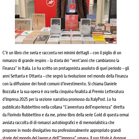
C’è un libro che svela e racconta nei minimi dettagli – con il piglio di un
romanzo di grande respiro – la storia dei “vent’anni che cambiarono la
Finanza” in Italia. Lo ha scritto un protagonista assoluto di quel periodo – gli
anni Settanta e Ottanta – che segnò la rivoluzione nel mondo della Finanza
con la diffusione dei fondi comuni d’investimento. Si chiama Daniele
Bozzalla e la sua opera è ora
nella cinquina finalista al Premio Letteratura
d’Impresa 2025 per la sezione narrativa promosso da ItalyPost.
Lo ha
pubblicato Rubbettino nella collana “L’avventura dell’esperienza” diretta
da Florindo Rubbettino e da me, primo libro della serie Gold di questa ormai
avviata raccolta di di romanzi autobiografici e di memorialistica che
propone in modo divulgativo ma professionalmente appropriato grandi
storie del mondo del lavoro e dell’”impresa” umana. Il suo titolo è dunque