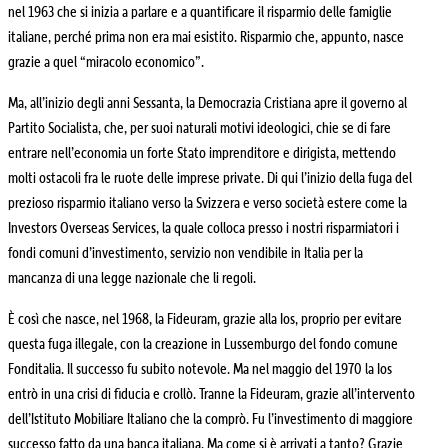
nel 1963 che si inizia a parlare e a quantificare il risparmio delle famiglie
italiane, perché prima non era mai esistito. Risparmio che, appunto, nasce
grazie a quel “miracolo economico”.
Ma, all’inizio degli anni Sessanta, la Democrazia Cristiana apre il governo al
Partito Socialista, che, per suoi naturali motivi ideologici, chie se di fare
entrare nell’economia un forte Stato imprenditore e dirigista, mettendo
molti ostacoli fra le ruote delle imprese private. Di qui l’inizio della fuga del
prezioso risparmio italiano verso la Svizzera e verso società estere come la
Investors Overseas Services, la quale colloca presso i nostri risparmiatori i
fondi comuni d’investimento, servizio non vendibile in Italia per la
mancanza di una legge nazionale che li regoli.
È così che nasce, nel 1968, la Fideuram, grazie alla Ios, proprio per evitare
questa fuga illegale, con la creazione in Lussemburgo del fondo comune
Fonditalia. Il successo fu subito notevole. Ma nel maggio del 1970 la Ios
entrò in una crisi di fiducia e crollò. Tranne la Fideuram, grazie all’intervento
dell’Istituto Mobiliare Italiano che la comprò. Fu l’investimento di maggiore
successo fatto da una banca italiana. Ma come si è arrivati a tanto? Grazie