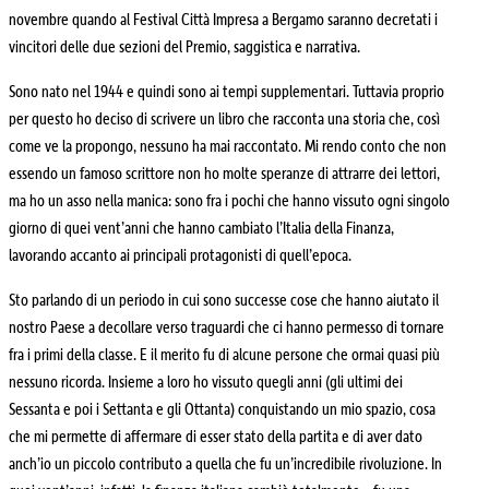
novembre quando al Festival Città Impresa a Bergamo saranno decretati i
vincitori delle due sezioni del Premio, saggistica e narrativa.
Sono nato nel 1944 e quindi sono ai tempi supplementari. Tuttavia proprio
per questo ho deciso di scrivere un libro che racconta una storia che, così
come ve la propongo, nessuno ha mai raccontato. Mi rendo conto che non
essendo un famoso scrittore non ho molte speranze di attrarre dei lettori,
ma ho un asso nella manica: sono fra i pochi che hanno vissuto ogni singolo
giorno di quei vent’anni che hanno cambiato l’Italia della Finanza,
lavorando accanto ai principali protagonisti di quell’epoca.
Sto parlando di un periodo in cui sono successe cose che hanno aiutato il
nostro Paese a decollare verso traguardi che ci hanno permesso di tornare
fra i primi della classe. E il merito fu di alcune persone che ormai quasi più
nessuno ricorda. Insieme a loro ho vissuto quegli anni (gli ultimi dei
Sessanta e poi i Settanta e gli Ottanta) conquistando un mio spazio, cosa
che mi permette di affermare di esser stato della partita e di aver dato
anch’io un piccolo contributo a quella che fu un’incredibile rivoluzione. In