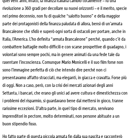
quei vent’anni, infatti, la finanza italiana cambiò totalmente – fu una
rivoluzione a 360 gradi per decollare su nuovi orizzonti – e il merito, specie
nel primo decennio, non fu di qualche “salotto buono” e della maggior
parte dei protagonisti della finanza paludata di allora, bensì di un’armata
Brancaleone che sfidò e superò ogni sorta di ostacoli per portare, anche in
Italia, l’America. L’ho definita “armata Brancaleone” perché, quando c’è da
combattere battaglie molto difficili e con scarse prospettive di guadagno, i
volontari sono sempre pochi, ma in genere animati da una fede tale da
rasentare l’incoscienza. Comunque Mario Monicelli e il suo film forse non
sono l’immagine perfetta di ciò che intendo dire perché non ci
presentavamo affatto stracciati, ma eleganti, in giacca e cravatta. Forse più
di oggi. Non a caso, però, con la crisi dei mercati azionari degli anni
Settanta, i bancari, che erano gli unici ad avere cultura e dimestichezza con
i problemi del risparmio, si guardavano bene dal mettersi in gioco, tranne
rarissime eccezioni. D’altra parte, in quel tipo di mercato, servivano
imprenditori in pectore, molto determinati, non persone abituate a un
buon stipendio fisso.
Ho fatto parte di questa piccola armata fin dalla sua nascita e racconterò