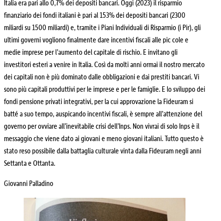
Italia era pari allo 0,7% dei depositi bancari. Oggi (2023) il risparmio
finanziario dei fondi italiani è pari al 153% dei depositi bancari (2300
miliardi su 1500 miliardi) e, tramite i Piani Individuali di Risparmio (i Pir), gli
ultimi governi vogliono finalmente dare incentivi fiscali alle pic cole e
medie imprese per l’aumento del capitale di rischio. E invitano gli
investitori esteri a venire in Italia. Così da molti anni ormai il nostro mercato
dei capitali non è più dominato dalle obbligazioni e dai prestiti bancari. Vi
sono più capitali produttivi per le imprese e per le famiglie. E lo sviluppo dei
fondi pensione privati integrativi, per la cui approvazione la Fideuram si
batté a suo tempo, auspicando incentivi fiscali, è sempre all’attenzione del
governo per ovviare all’inevitabile crisi dell’Inps. Non vivrai di solo Inps è il
messaggio che viene dato ai giovani e meno giovani italiani. Tutto questo è
stato reso possibile dalla battaglia culturale vinta dalla Fideuram negli anni
Settanta e Ottanta.
Giovanni Palladino