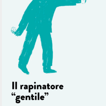
lavventura-dellesperienza-2
Pp.164
Isbn: 9788849868302
Editore: Rubbettino editore
Anno: 2021
Acquista
«Mi sono spesso domandato –
soprattutto da un certo periodo in
poi della mia vita – perché mai
avessi scelto di diventare un
rapinatore. A quasi settant’anni
non ho trovato ancora una risposta
pienamente esaustiva rispetto alla
profondità della domanda. Il male,
dentro il quale ci caliamo, infatti, è
come un pozzo molto oscuro nel