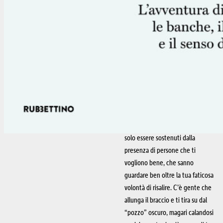
quale si scende per diverse ragioni,
per complesse circostanze, e dal
quale è difficile risalire. Una realtà
dalla quale – questo “pozzo” – si
può, però, venire faticosamente
fuori dando credito al desiderio e
al coraggio di guardare da un’altra
parte, diversa dal buio che domina
quella cavità scavata nella “terra”
di ognuno di noi, uomini e donne.
Desiderio e coraggio che possono
solo essere sostenuti dalla
presenza di persone che ti
vogliono bene, che sanno
guardare ben oltre la tua faticosa
volontà di risalire. C’è gente che
allunga il braccio e ti tira su dal
“pozzo” oscuro, magari calandosi