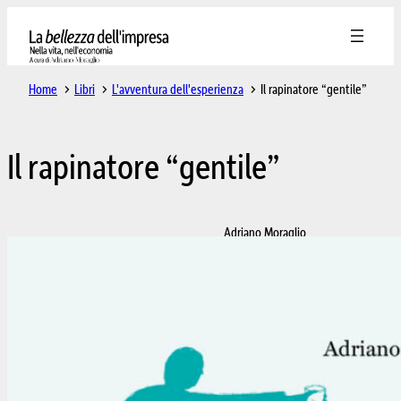
Home
Libri
L'avventura dell'esperienza
Il rapinatore “gentile”
Il rapinatore “gentile”
Adriano Moraglio
Il rapinatore “gentile”
L’avventura di Oreste: le banche, il
carcere e il senso della vita
Cartaceo:
€13,30
Collana: L’avventura
dell’esperienza