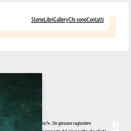
Storie
Libri
Gallery
Chi sono
Contatti
enne stilografiche a Torino?». Un giovane ragioniere