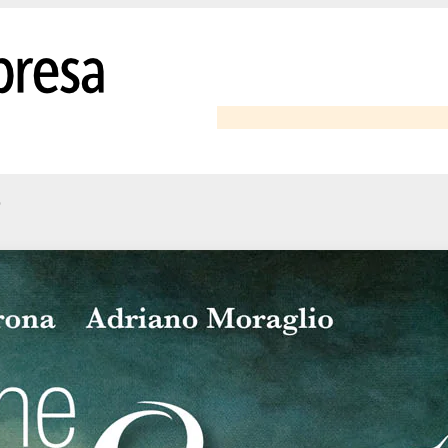
o
one di Stilo
nor Levi, le propongo un affare fantastico: perché non fabbrica anche lei p