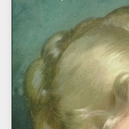
intraprendente guar
davanti. Se Torino 
potrebbe diventare
funzionario della 
italiana di penne 
Torino, 1889. Un c
centro a Torino, a 
sono attualmente i
È andata così. In q
anni. Tutta da… leg
Cesare Verona