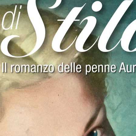
da dritto negli occhi un noto industriale tessile di Torino, Isaia Levi. L’imp
è nota per aver dato i natali al Regno e se è famosa per le sue pasticcerie, il
 la “capitale” della penna stilografica? Qualche giorno dopo comincia l’a
Camera di Commercio solleva lo sguardo dalle carte e stringe le labbra in 
a serbatoio Aurora».
erto Cesare Verona importa in Italia le prime macchine per scrivere di prod
una quindicina di minuti a piedi dal luogo in cui sorgerà la fabbrica dell’Au
l quarto patron di Aurora, divenuta la più importante fabbrica italiana di p
uesto incrocio “siderale” tra macchine per scrivere e penne stilografiche c
gere, ora che l’ho scritta per voi.