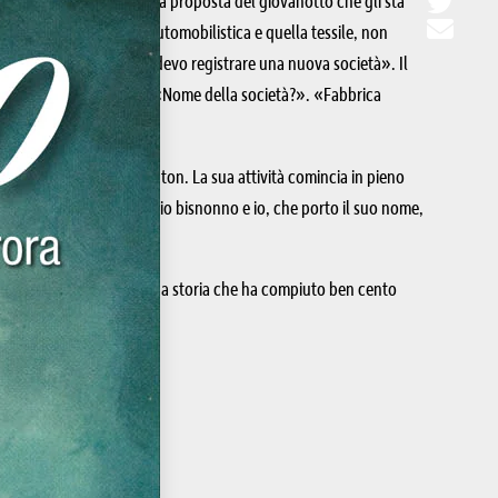
renditore è intrigato dalla proposta del giovanotto che gli sta
 cioccolato, l’industria automobilistica e quella tessile, non
vventura: «Buongiorno, devo registrare una nuova società». Il
segno di considerazione: «Nome della società?». «Fabbrica
uzione americana Remington. La sua attività comincia in pieno
rora. Cesare Verona è il mio bisnonno e io, che porto il suo nome,
enne stilografiche.
’è tutto il paradosso di una storia che ha compiuto ben cento