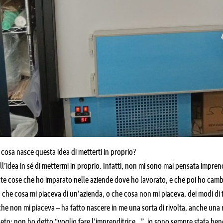
 cosa nasce questa idea di metterti in proprio?
l’idea in sé di mettermi in proprio. Infatti, non mi sono mai pensata imprend
nte cose che ho imparato nelle aziende dove ho lavorato, e che poi ho cambi
’ che cosa mi piaceva di un’azienda, o che cosa non mi piaceva, dei modi di f
che non mi piaceva – ha fatto nascere in me una sorta di rivolta, anche una 
to: non ho detto “voglio fare l’imprenditrice…”, io sono sempre stata be