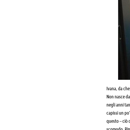
Ivana, da che
Non nasce dal
negli anni ta
capissi un po
questo – ciò 
scomodo. Ripe