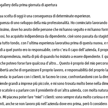
ogallery della prima giornata di apertura
ua scelta di oggi è una conseguenza di determinate esperienze.
uenza di uno sviluppo della mia professionalità. Ho cominciato lavorand
tissimo, dove ho avuto delle persone che mi hanno seguito e mi hanno for
si, ho acquisito indipendenza da dipendente, cioè sono passata da stagist
 tutto tondo, con l’ultima esperienza lavorativa prima di questa nuova, e r
i a quel punto ero io responsabile, certo c’era il capo dell’azienda, il prop
 intraprendenza, molta di più di quando ho iniziato a essere dipendente. E q
che potevo forse fare qualcosa d’altro… Questo è proprio del mio percorso
libertà anche di organizzare il proprio lavoro, e responsabilità del proprio
ienda: io parlavo con i clienti, io facevo le cose, confrontandomi con la di
iende grandi a imprese più piccole, e mi sono trovata molto bene nella dimen
 le scatole o a parlare con il presidente di un’altra azienda, con molta natur
. Mi piaceva poter fare “miei” i clienti: sono sempre stata molto curiosa e
enti, anche se non lavoro più nell’azienda dove ero prima, però li considero a