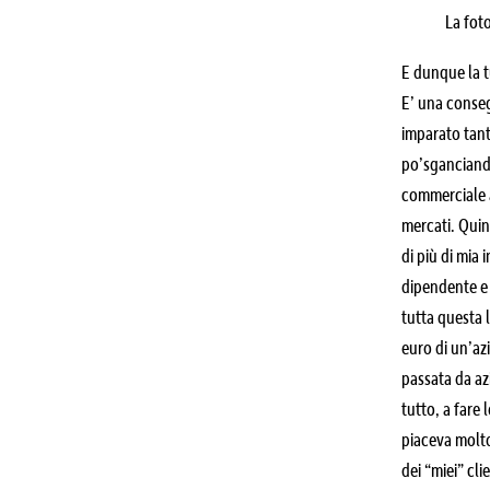
La fot
E dunque la t
E’ una conseg
imparato tan
po’sganciando
commerciale a
mercati. Quind
di più di mia
dipendente e 
tutta questa 
euro di un’az
passata da az
tutto, a fare
piaceva molto
dei “miei” cli