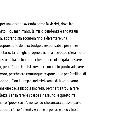
o per una grande azienda come BasicNet, dove ho
mato. Poi, man mano, la mia dipendenza è andata un
a, apprendista eccetera fino a diventare una
esponsabile del mio budget, responsabile per i miei
rietario, la famiglia proprietaria, ma poi dopo c’era molto
uesto mi ha fatto capire che non ero obbligata a essere
, perché non tutti si trovano a un certo punto ad avere
 lavoro, perché ero comunque responsabile per 2 milioni di
rezione… Con il tempo, nei miei cambi di lavoro, sono
sione della piccola impresa, perché ti ritrovi a fare
alezza, senza fare le scarpe a nessuno, e questo mi
 molto “possessiva”, nel senso che ancora adesso parlo
ncora i “miei” clienti. A volte ci penso e dico chissà