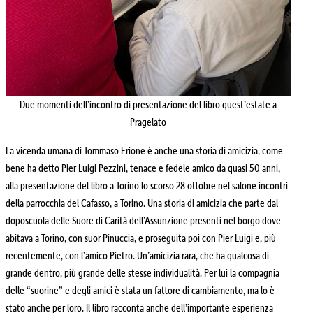
Due momenti dell’incontro di presentazione del libro quest’estate a
Pragelato
La vicenda umana di Tommaso Erione è anche una storia di amicizia, come
bene ha detto Pier Luigi Pezzini, tenace e fedele amico da quasi 50 anni,
alla presentazione del libro a Torino lo scorso 28 ottobre nel salone incontri
della parrocchia del Cafasso, a Torino. Una storia di amicizia che parte dal
doposcuola delle Suore di Carità dell’Assunzione presenti nel borgo dove
abitava a Torino, con suor Pinuccia, e proseguita poi con Pier Luigi e, più
recentemente, con l’amico Pietro. Un’amicizia rara, che ha qualcosa di
grande dentro, più grande delle stesse individualità. Per lui la compagnia
delle “suorine” e degli amici è stata un fattore di cambiamento, ma lo è
stato anche per loro. Il libro racconta anche dell’importante esperienza