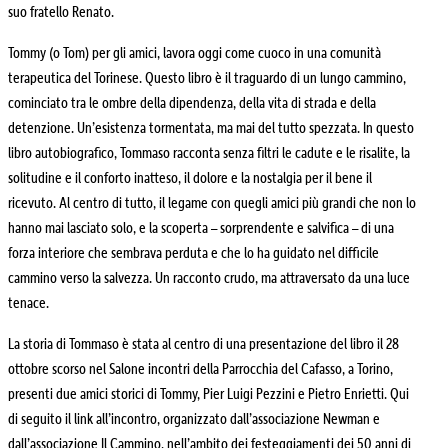
suo fratello Renato.
Tommy (o Tom) per gli amici, lavora oggi come cuoco in una comunità
terapeutica del Torinese. Questo libro è il traguardo di un lungo cammino,
cominciato tra le ombre della dipendenza, della vita di strada e della
detenzione. Un’esistenza tormentata, ma mai del tutto spezzata. In questo
libro autobiografico, Tommaso racconta senza filtri le cadute e le risalite, la
solitudine e il conforto inatteso, il dolore e la nostalgia per il bene il
ricevuto. Al centro di tutto, il legame con quegli amici più grandi che non lo
hanno mai lasciato solo, e la scoperta – sorprendente e salvifica – di una
forza interiore che sembrava perduta e che lo ha guidato nel difficile
cammino verso la salvezza. Un racconto crudo, ma attraversato da una luce
tenace.
La storia di Tommaso è stata al centro di una presentazione del libro il 28
ottobre scorso nel Salone incontri della Parrocchia del Cafasso, a Torino,
presenti due amici storici di Tommy, Pier Luigi Pezzini e Pietro Enrietti. Qui
di seguito il link all’incontro, organizzato dall’associazione Newman e
dall’associazione Il Cammino, nell’ambito dei festeggiamenti dei 50 anni di