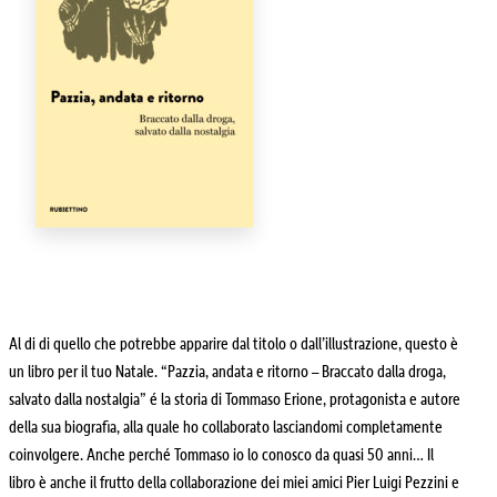
Al di di quello che potrebbe apparire dal titolo o dall’illustrazione, questo è
un libro per il tuo Natale. “Pazzia, andata e ritorno – Braccato dalla droga,
salvato dalla nostalgia” é la storia di Tommaso Erione, protagonista e autore
della sua biografia, alla quale ho collaborato lasciandomi completamente
coinvolgere. Anche perché Tommaso io lo conosco da quasi 50 anni… Il
libro è anche il frutto della collaborazione dei miei amici Pier Luigi Pezzini e