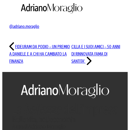
@adriano.moraglio
FIDEURAM
DA PODIO
– UN PREMIO
CILLA
E I SUOI AMICI
– 50 ANNI
A DANIELE
E A CHI HA CAMBIATO
LA
DI RINNOVATA FAMA DI
FINANZA
SANTITA’