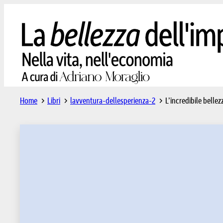
Home
Libri
lavventura-dellesperienza-2
L’incredibile bellezz
L’incre
Il racconto della s