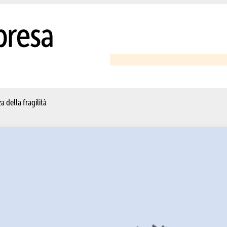
a della fragilità
dibile bellezza della fragil
toria di Enrico Pregliasco, salito al Cielo ancora giovanissimo, non è una cr