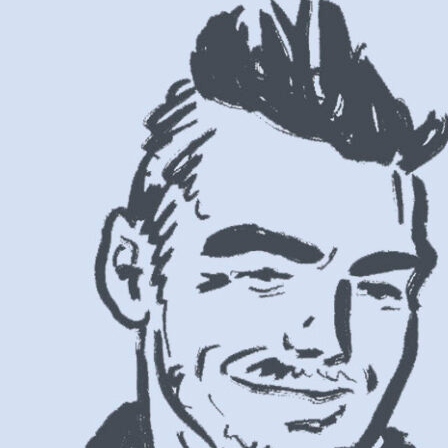
di un ragazzo che ha saputo “abitare” con straordinaria intensità i suoi dici
o le strade dei suoi desideri ha incontrato e ha voluto affrontare anche la 
rattutto sulla sua intrinseca bellezza e sulla capacità dell’essere umano di e
coraggio e la disperazione in speranza. La storia di Enrico non lascia indiffe
. L’incredibile bellezza della fragilità.