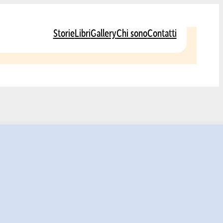
Storie
Libri
Gallery
Chi sono
Contatti
ità
onaca della sua malattia, ma un itinerario nella sua anima per