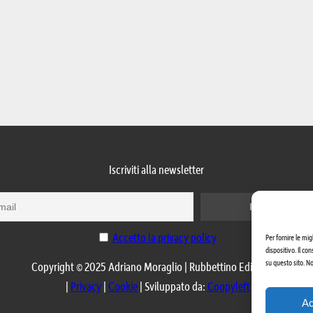
Iscriviti alla newsletter
Accetto la privacy policy
Per fornire le mi
dispositivo. Il c
su questo sito. N
Copyright © 2025 Adriano Moraglio | Rubbettino Editore srl
|
Privacy
|
Cookie
| Sviluppato da:
Coopyleft
Ac