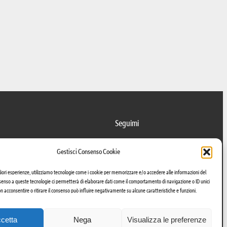
Seguimi
Facebook
LinkedIn
Instagram
Gestisci Consenso Cookie
gliori esperienze, utilizziamo tecnologie come i cookie per memorizzare e/o accedere alle informazioni del
onsenso a queste tecnologie ci permetterà di elaborare dati come il comportamento di navigazione o ID unici
on acconsentire o ritirare il consenso può influire negativamente su alcune caratteristiche e funzioni.
cetta
Nega
Visualizza le preferenze