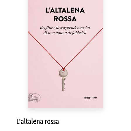
L’altalena rossa