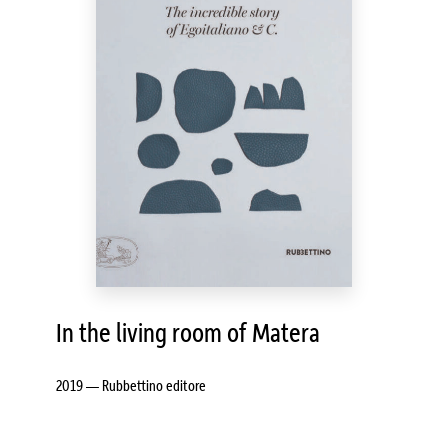
In the living room of Matera
2019
—
Rubbettino editore