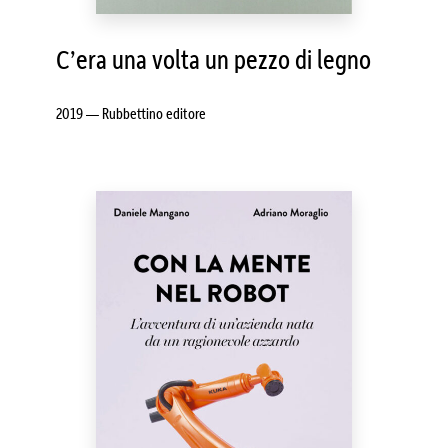
C’era una volta un pezzo di legno
2019
—
Rubbettino editore