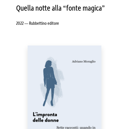
Quella notte alla “fonte magica”
2022
—
Rubbettino editore