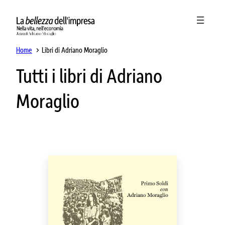
Home
Libri di Adriano Moraglio
Tutti i libri di Adriano
Moraglio