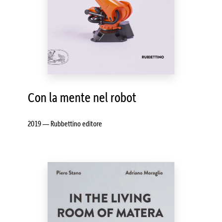
Con la mente nel robot
2019
—
Rubbettino editore