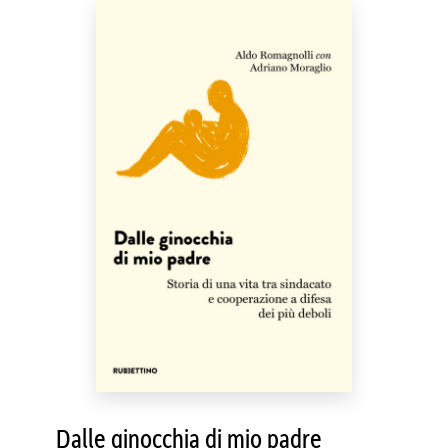
Dalle ginocchia di mio padre