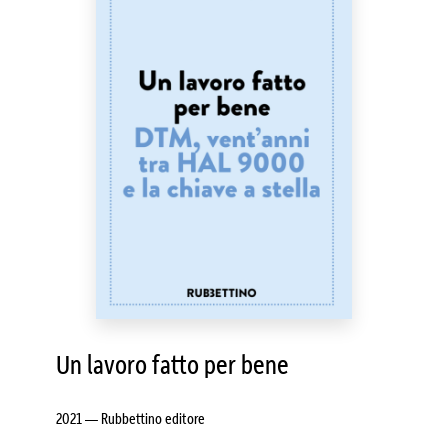
Un lavoro fatto per bene
2021
—
Rubbettino editore