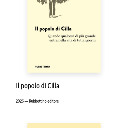
Il popolo di Cilla
2026
—
Rubbettino editore